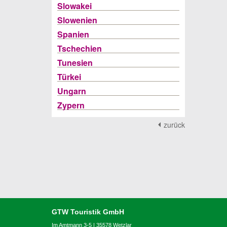
Slowakei
Slowenien
Spanien
Tschechien
Tunesien
Türkei
Ungarn
Zypern
zurück
GTW Touristik GmbH
Im Amtmann 3-5 | 35578 Wetzlar