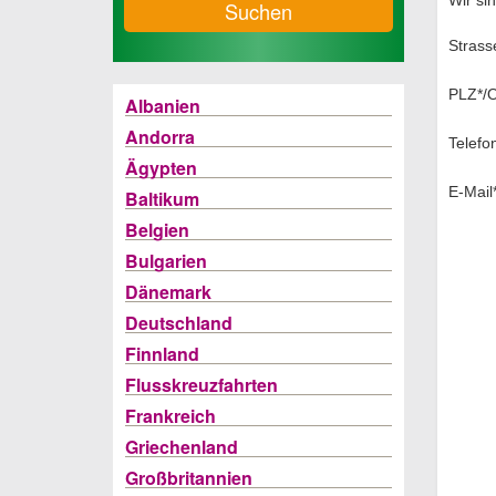
Wir sin
Suchen
Strass
PLZ*/O
Albanien
Andorra
Telefo
Ägypten
E-Mail
Baltikum
Belgien
Bulgarien
Dänemark
Deutschland
Finnland
Flusskreuzfahrten
Frankreich
Griechenland
Großbritannien