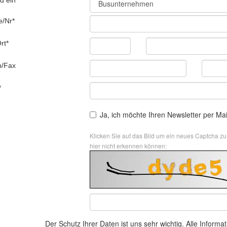
d ein*
e/Nr*
rt*
n/Fax
*
Ja, ich möchte Ihren Newsletter per Mai
Klicken Sie auf das Bild um ein neues Captcha zu
hier nicht erkennen können:
Der Schutz Ihrer Daten ist uns sehr wichtig. Alle Inform