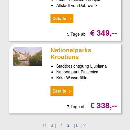
Altstadt von Dubrovnik
Details
€ 349,--
5 Tage ab
Nationalparks
Kroatiens
Stadtbesichtigung Ljubljana
Nationalpark Paklenica
Krka-Wasserfälle
Details
€ 338,--
7 Tage ab
|
|
1
2
|
|