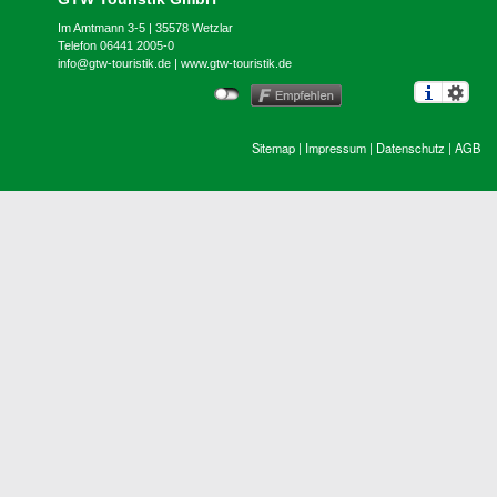
Im Amtmann 3-5 | 35578 Wetzlar
Telefon 06441 2005-0
info@gtw-touristik.de
|
www.gtw-touristik.de
Sitemap
|
Impressum
|
Datenschutz
|
AGB