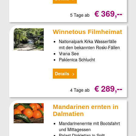
€ 369,--
5 Tage ab
Winnetous Filmheimat
Nationalpark Krka Wasserfälle
mit den bekannten Roski-Fällen
Vrana See
Paklenica Schlucht
Details
€ 289,--
4 Tage ab
Mandarinen ernten in
Dalmatien
Mandarinenernte mit Bootsfahrt
und Mittagessen
Palast Diokletian in Split