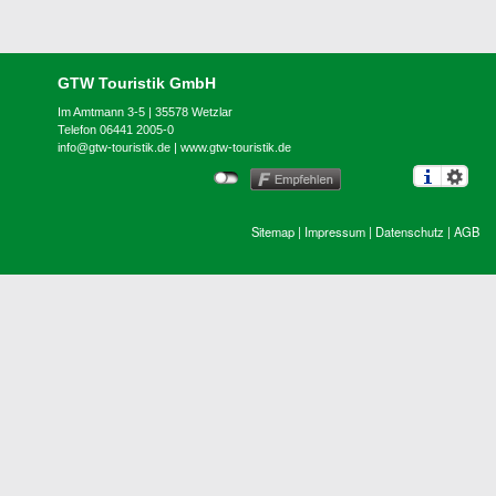
GTW Touristik GmbH
Im Amtmann 3-5 | 35578 Wetzlar
Telefon 06441 2005-0
info@gtw-touristik.de
|
www.gtw-touristik.de
Sitemap
|
Impressum
|
Datenschutz
|
AGB