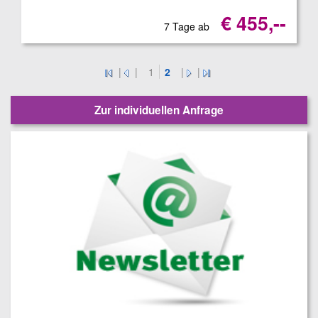
€ 455,--
7 Tage ab
|
|
1
2
|
|
Zur individuellen Anfrage