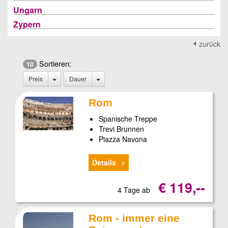
Ungarn
Zypern
zurück
Sortieren:
10
Preis
Dauer
Rom
Spanische Treppe
Trevi Brunnen
Piazza Navona
Details
€ 119,--
4 Tage ab
Rom - immer eine