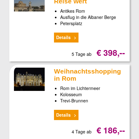
Reise wert
Antikes Rom
Ausflug in die Albaner Berge
Petersplatz
Details
€ 398,--
5 Tage ab
Weihnachtsshopping
in Rom
Rom im Lichtermeer
Kolosseum
Trevi-Brunnen
Details
€ 186,--
4 Tage ab