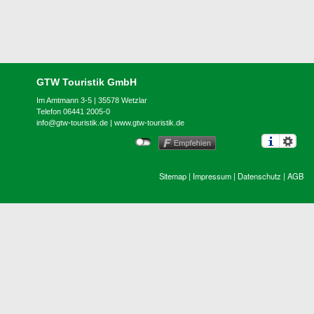
GTW Touristik GmbH
Im Amtmann 3-5 | 35578 Wetzlar
Telefon 06441 2005-0
info@gtw-touristik.de
|
www.gtw-touristik.de
Sitemap
|
Impressum
|
Datenschutz
|
AGB