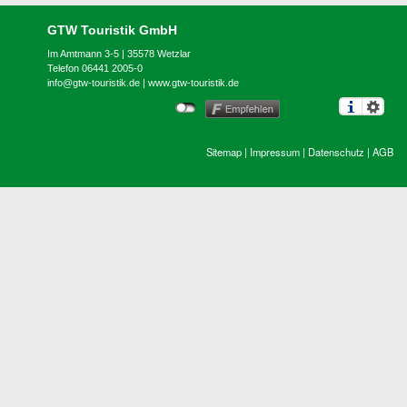
GTW Touristik GmbH
Im Amtmann 3-5 | 35578 Wetzlar
Telefon 06441 2005-0
info@gtw-touristik.de
|
www.gtw-touristik.de
Sitemap
|
Impressum
|
Datenschutz
|
AGB