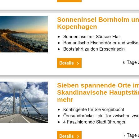
Sonneninsel Bornholm u
Kopenhagen
Sonneninsel mit Südsee-Flair
Romantische Fischerdörfer und weiße
Bootsfahrt zu den Erbseninseln
6 Tage
Details
Sieben spannende Orte im
Skandinavische Hauptstä
mehr
Kontingente für Sie vorgebucht
Öresundbrücke - ein Tor zwischen zwe
4 Faszinierende Stadtführungen
7 Tage
Details