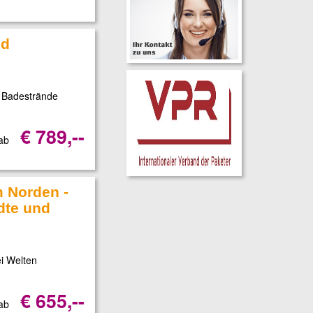
nd
 Badestrände
€ 789,--
 ab
 Norden -
dte und
i Welten
€ 655,--
 ab