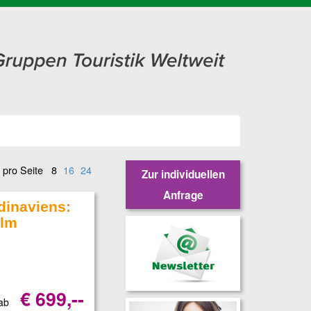
 pro Seite
8
16
24
Zur individuellen
Anfrage
dinaviens:
olm
€ 699,--
 ab