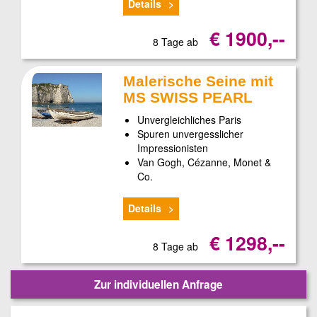
Details
€ 1900,--
8 Tage ab
Malerische Seine mit
MS SWISS PEARL
Unvergleichliches Paris
Spuren unvergesslicher
Impressionisten
Van Gogh, Cézanne, Monet &
Co.
Details
€ 1298,--
8 Tage ab
Zur individuellen Anfrage