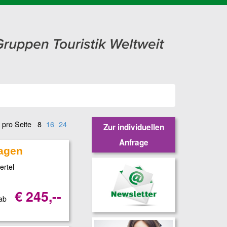
 pro Seite
8
16
24
Zur individuellen
Anfrage
agen
ertel
€ 245,--
 ab