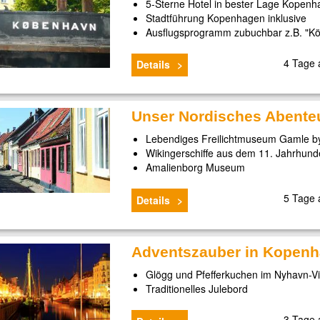
5-Sterne Hotel in bester Lage Kopen
Stadtführung Kopenhagen inklusive
Ausflugsprogramm zubuchbar z.B. "Kö
4 Tage
Details
Unser Nordisches Abente
Lebendiges Freilichtmuseum Gamle by
Wikingerschiffe aus dem 11. Jahrhund
Amalienborg Museum
5 Tage
Details
Adventszauber in Kopen
Glögg und Pfefferkuchen im Nyhavn-Vi
Traditionelles Julebord
3 Tage