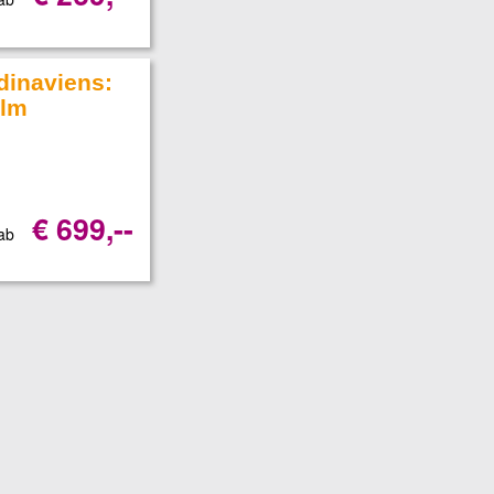
dinaviens:
olm
€ 699,--
 ab