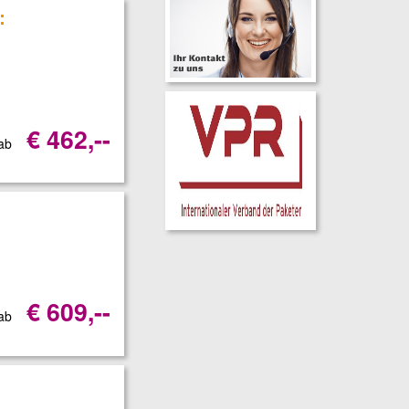
:
€ 462,--
 ab
€ 609,--
 ab