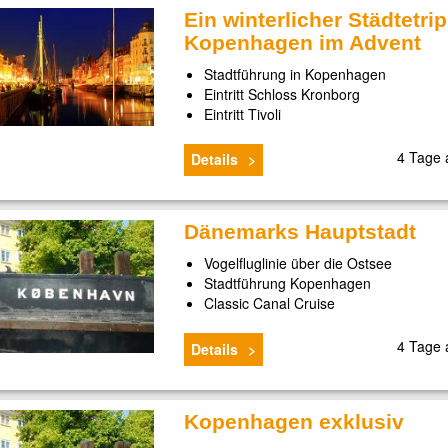
Ein winterlicher Städtetrip
Kopenhagen im Advent
Stadtführung in Kopenhagen
Eintritt Schloss Kronborg
Eintritt Tivoli
4 Tage
Details
Dänemarks Hauptstadt
Vogelfluglinie über die Ostsee
Stadtführung Kopenhagen
Classic Canal Cruise
4 Tage
Details
Kopenhagen exklusiv