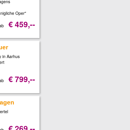
hagens
nigliche Oper"
€ 459,--
 ab
uer
 in Aarhus
ert
€ 799,--
 ab
hagen
ertel
€ 269,--
 ab