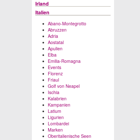
Irland
Italien
Abano-Montegrotto
Abruzzen
Adria
Aostatal
Apulien
Elba
Emilia-Romagna
Events
Florenz
Friaul
Golf von Neapel
Ischia
Kalabrien
Kampanien
Latium
Ligurien
Lombardei
Marken
Oberitalienische Seen