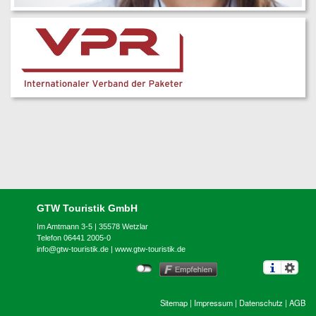
GTW Touristik GmbH
Im Amtmann 3-5 | 35578 Wetzlar
Telefon 06441 2005-0
info@gtw-touristik.de
|
www.gtw-touristik.de
Sitemap
|
Impressum
|
Datenschutz
|
AGB