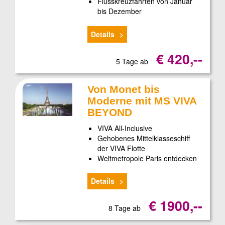
Flusskreuzfahrten von Januar
bis Dezember
Details
€ 420,--
5 Tage ab
Von Monet bis
Moderne mit MS VIVA
BEYOND
VIVA All-Inclusive
Gehobenes Mittelklasseschiff
der VIVA Flotte
Weltmetropole Paris entdecken
Details
€ 1900,--
8 Tage ab