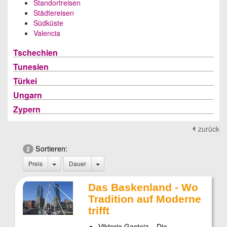
Standortreisen
Städtereisen
Südküste
Valencia
Tschechien
Tunesien
Türkei
Ungarn
Zypern
zurück
Sortieren:
2
Preis
Dauer
Das Baskenland - Wo
Tradition auf Moderne
trifft
Viktoria Gasteiz – Die