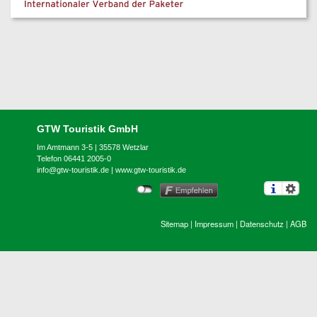
GTW Touristik GmbH
Im Amtmann 3-5 | 35578 Wetzlar
Telefon 06441 2005-0
info@gtw-touristik.de
|
www.gtw-touristik.de
Sitemap
|
Impressum
|
Datenschutz
|
AGB