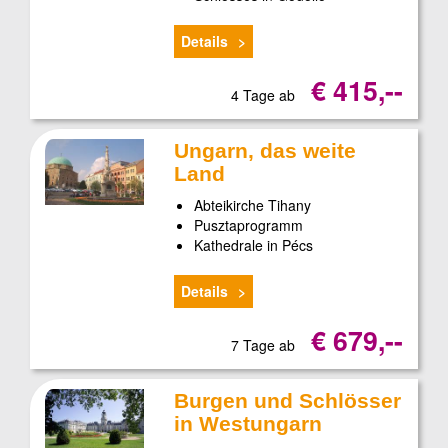
Details
€ 415,--
4 Tage ab
Ungarn, das weite
Land
Abteikirche Tihany
Pusztaprogramm
Kathedrale in Pécs
Details
€ 679,--
7 Tage ab
Burgen und Schlösser
in Westungarn