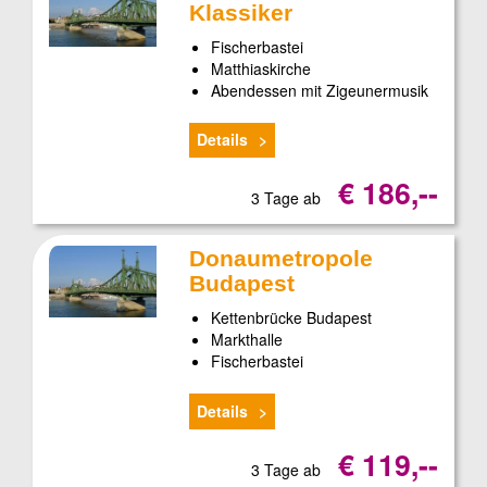
Klassiker
Fischerbastei
Matthiaskirche
Abendessen mit Zigeunermusik
Details
€ 186,--
3 Tage ab
Donaumetropole
Budapest
Kettenbrücke Budapest
Markthalle
Fischerbastei
Details
€ 119,--
3 Tage ab