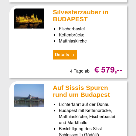
Silvesterzauber in
BUDAPEST
Fischerbastei
Kettenbrücke
Matthiaskirche
Details
€ 579,--
4 Tage ab
Auf Sissis Spuren
rund um Budapest
Lichterfahrt auf der Donau
Budapest mit Kettenbrücke,
Matthiaskirche, Fischerbastei
und Markthalle
Besichtigung des Sissi-
Schlosses in Gödöllö