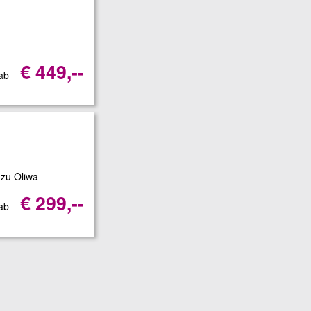
€ 449,--
 ab
 zu Oliwa
€ 299,--
 ab