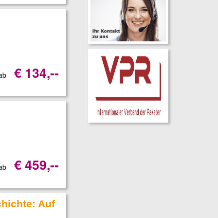
€ 134,--
 ab
€ 459,--
 ab
hichte: Auf