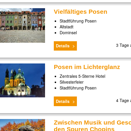
Vielfältiges Posen
Stadtführung Posen
Altstadt
Dominsel
3 Tage
Details
Posen im Lichterglanz
Zentrales 5-Sterne Hotel
Silvesterfeier
Stadtführung Posen
4 Tage
Details
Zwischen Musik und Gesc
den Spuren Chopins