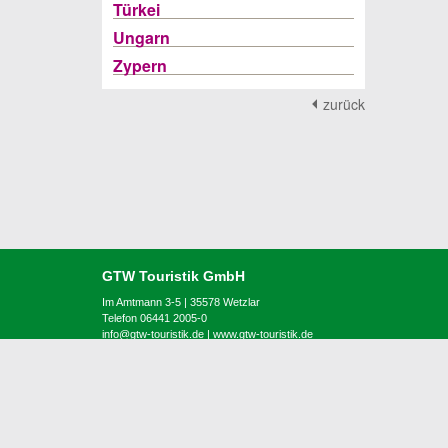
Türkei
Ungarn
Zypern
zurück
GTW Touristik GmbH
Im Amtmann 3-5 | 35578 Wetzlar
Telefon 06441 2005-0
info@gtw-touristik.de
|
www.gtw-touristik.de