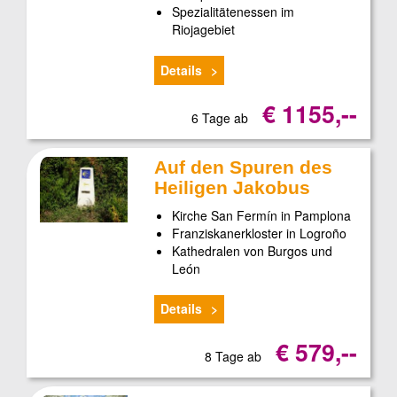
Spezialitätenessen im
Riojagebiet
Details
€ 1155,--
6 Tage ab
Auf den Spuren des
Heiligen Jakobus
Kirche San Fermín in Pamplona
Franziskanerkloster in Logroño
Kathedralen von Burgos und
León
Details
€ 579,--
8 Tage ab