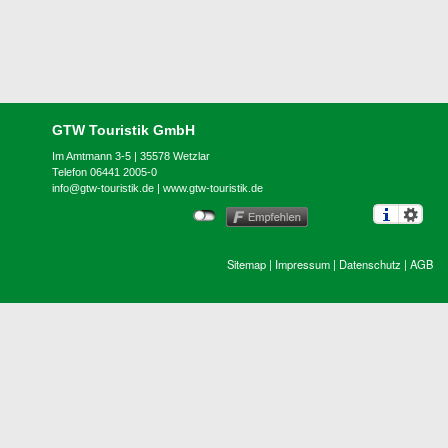
GTW Touristik GmbH
Im Amtmann 3-5 | 35578 Wetzlar
Telefon 06441 2005-0
info@gtw-touristik.de
|
www.gtw-touristik.de
Sitemap
|
Impressum
|
Datenschutz
|
AGB