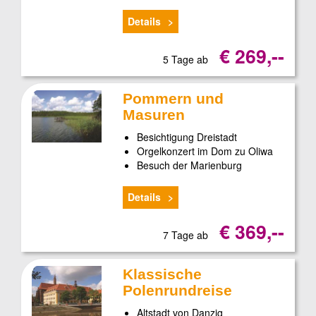
Details
€ 269,--
5 Tage ab
Pommern und
Masuren
Besichtigung Dreistadt
Orgelkonzert im Dom zu Oliwa
Besuch der Marienburg
Details
€ 369,--
7 Tage ab
Klassische
Polenrundreise
Altstadt von Danzig