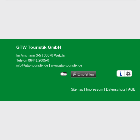
GTW Touristik GmbH
Im Amtmann 3-5 | 35578 Wetzlar
Telefon 06441 2005-0
info@gtw-touristik.de
|
www.gtw-touristik.de
Sitemap
|
Impressum
|
Datenschutz
|
AGB