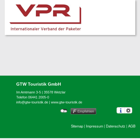
GTW Touristik GmbH
Im Amtmann 3-5 | 35578 Wetzlar
Telefon 06441 2005-0
info@gtw-touristik.de
|
www.gtw-touristik.de
Sitemap
|
Impressum
|
Datenschutz
|
AGB