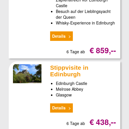
Castle
Besuch auf der Lieblingsyacht
der Queen
Whisky-Experience in Edinburgh
Details
€ 859,--
6 Tage ab
Stippvisite in
Edinburgh
Edinburgh Castle
Melrose Abbey
Glasgow
Details
€ 438,--
6 Tage ab