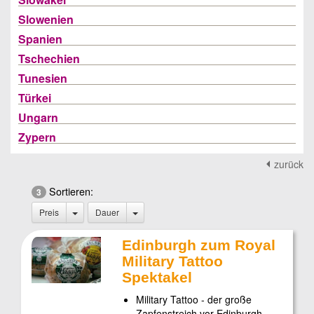
Slowenien
Spanien
Tschechien
Tunesien
Türkei
Ungarn
Zypern
zurück
Sortieren:
3
Preis
Dauer
Edinburgh zum Royal
Military Tattoo
Spektakel
Military Tattoo - der große
Zapfenstreich vor Edinburgh