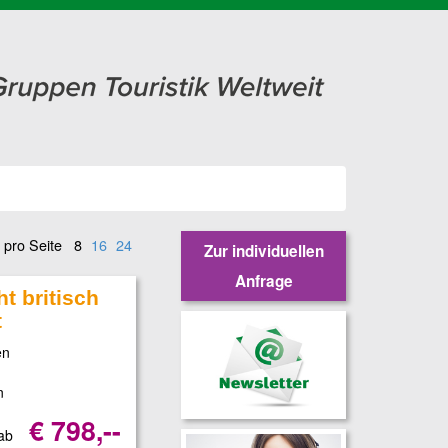
 pro Seite
8
16
24
Zur individuellen
Anfrage
t britisch
t
en
n
€ 798,--
 ab