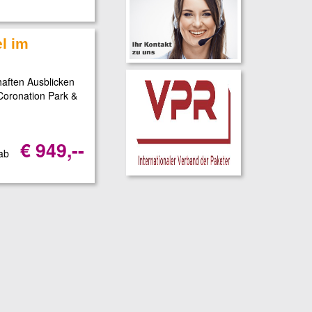
el im
aften Ausblicken
Coronation Park &
€ 949,--
 ab