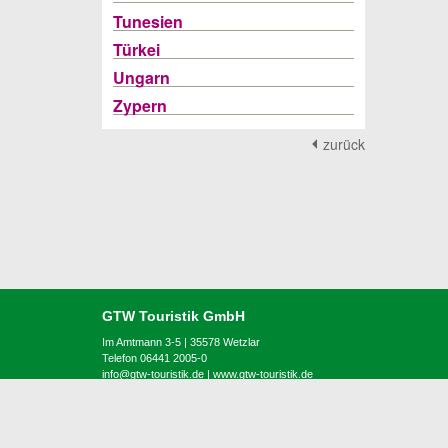
Tunesien
Türkei
Ungarn
Zypern
zurück
GTW Touristik GmbH
Im Amtmann 3-5 | 35578 Wetzlar
Telefon 06441 2005-0
info@gtw-touristik.de
|
www.gtw-touristik.de