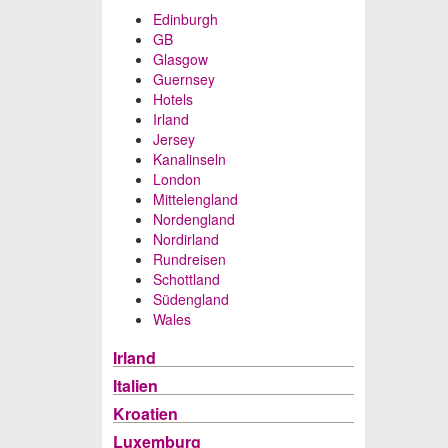
Edinburgh
GB
Glasgow
Guernsey
Hotels
Irland
Jersey
Kanalinseln
London
Mittelengland
Nordengland
Nordirland
Rundreisen
Schottland
Südengland
Wales
Irland
Italien
Kroatien
Luxemburg