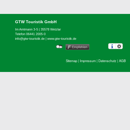
GTW Touristik GmbH
Im Amtmann 3-5 | 35578 Wetzlar
Telefon 06441 2005-0
info@gtw-touristik.de
|
www.gtw-touristik.de
Sitemap
|
Impressum
|
Datenschutz
|
AGB