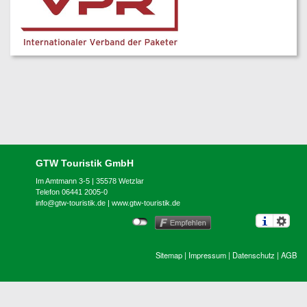
GTW Touristik GmbH
Im Amtmann 3-5 | 35578 Wetzlar
Telefon 06441 2005-0
info@gtw-touristik.de
|
www.gtw-touristik.de
Sitemap
|
Impressum
|
Datenschutz
|
AGB