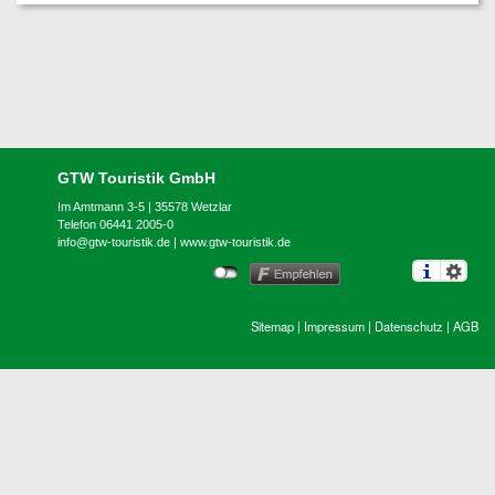
GTW Touristik GmbH
Im Amtmann 3-5 | 35578 Wetzlar
Telefon 06441 2005-0
info@gtw-touristik.de
|
www.gtw-touristik.de
Sitemap
|
Impressum
|
Datenschutz
|
AGB