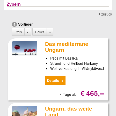
Zypern
zurück
Sortieren:
4
Preis
Dauer
Das mediterrane
Ungarn
Pécs mit Basilika
Strand- und Heilbad Harkány
Weinverkostung in Villánykövesd
Details
€ 465,--
4 Tage ab
Ungarn, das weite
Land