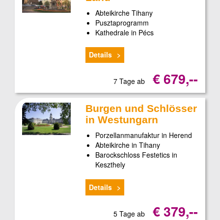
Abteikirche Tihany
Pusztaprogramm
Kathedrale in Pécs
Details
€ 679,--
7 Tage ab
Burgen und Schlösser
in Westungarn
Porzellanmanufaktur in Herend
Abteikirche in Tihany
Barockschloss Festetics in
Keszthely
Details
€ 379,--
5 Tage ab