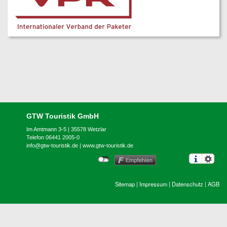
GTW Touristik GmbH
Im Amtmann 3-5 | 35578 Wetzlar
Telefon 06441 2005-0
info@gtw-touristik.de
|
www.gtw-touristik.de
Sitemap
|
Impressum
|
Datenschutz
|
AGB