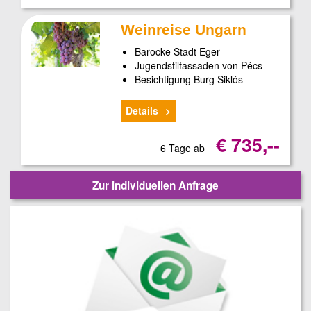
Weinreise Ungarn
Barocke Stadt Eger
Jugendstilfassaden von Pécs
Besichtigung Burg Siklós
Details
€ 735,--
6 Tage ab
Zur individuellen Anfrage