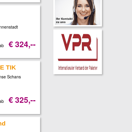
nnenstadt
€ 324,--
 ab
JE TIK
anse Schans
€ 325,--
 ab
nd