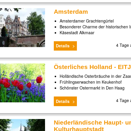
Amsterdam
Amsterdamer Grachtengürtel
Besonderer Charme der historischen I
Käsestadt Alkmaar
4 Tage
Details
Österliches Holland - EIT
Holländische Osterbräuche in der Za
Frühlingserwachen im Keukenhof
Schönster Ostermarkt in Den Haag
4 Tage
Details
Niederländische Haupt- u
Kulturhauptstadt