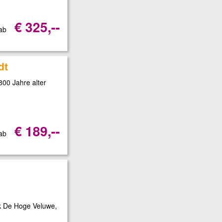
€ 325,--
 ab
dt
800 Jahre alter
€ 189,--
 ab
k De Hoge Veluwe,