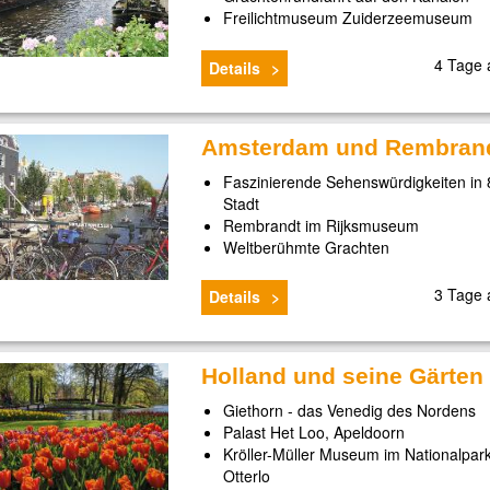
Freilichtmuseum Zuiderzeemuseum
4 Tage
Details
Amsterdam und Rembran
Faszinierende Sehenswürdigkeiten in 
Stadt
Rembrandt im Rijksmuseum
Weltberühmte Grachten
3 Tage
Details
Holland und seine Gärten
Giethorn - das Venedig des Nordens
Palast Het Loo, Apeldoorn
Kröller-Müller Museum im Nationalpar
Otterlo