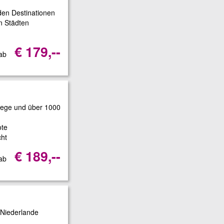
iden Destinationen
n Städten
€ 179,--
 ab
wege und über 1000
ote
cht
€ 189,--
 ab
 Niederlande