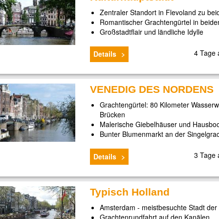
Zentraler Standort in Flevoland zu be
Romantischer Grachtengürtel in beide
Großstadtflair und ländliche Idylle
4 Tage
Details
VENEDIG DES NORDENS
Grachtengürtel: 80 Kilometer Wasser
Brücken
Malerische Giebelhäuser und Hausbo
Bunter Blumenmarkt an der Singelgra
3 Tage
Details
Typisch Holland
Amsterdam - meistbesuchte Stadt der
Grachtenrundfahrt auf den Kanälen