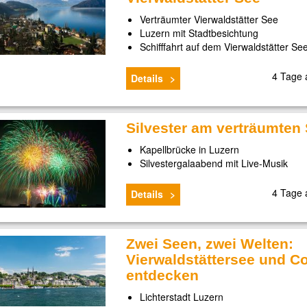
Verträumter Vierwaldstätter See
Luzern mit Stadtbesichtung
Schifffahrt auf dem Vierwaldstätter Se
4 Tage
Details
Silvester am verträumten
Kapellbrücke in Luzern
Silvestergalaabend mit Live-Musik
4 Tage
Details
Zwei Seen, zwei Welten:
Vierwaldstättersee und C
entdecken
Lichterstadt Luzern