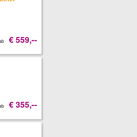
€ 559,--
 ab
€ 355,--
 ab