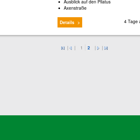
Ausblick auf den Pilatus
Axenstraße
4 Tage
Details
|
|
1
2
|
|