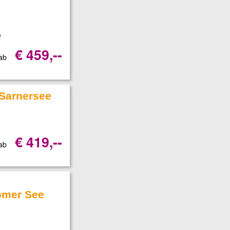
e
€ 459,--
 ab
 Sarnersee
€ 419,--
 ab
omer See