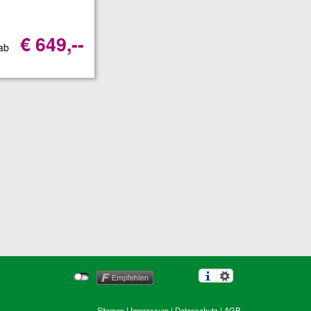
€ 649,--
 ab
Sitemap
|
Impressum
|
Datenschutz
|
AGB