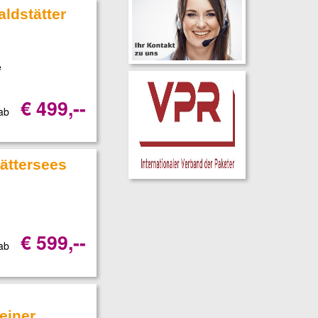
ldstätter
e
€ 499,--
 ab
tättersees
€ 599,--
 ab
einer