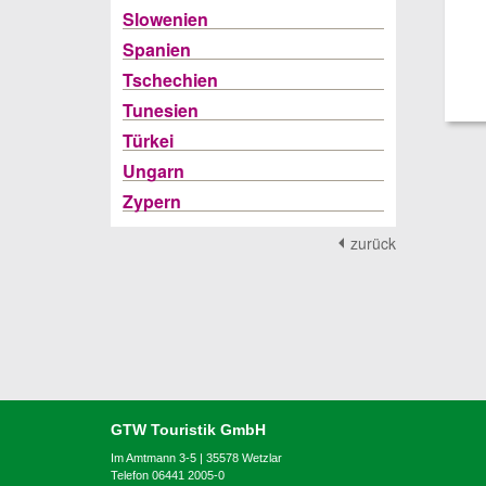
Slowenien
Spanien
Tschechien
Tunesien
Türkei
Ungarn
Zypern
zurück
GTW Touristik GmbH
Im Amtmann 3-5 | 35578 Wetzlar
Telefon 06441 2005-0