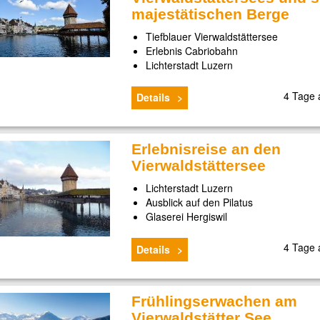
majestätischen Berge
Tiefblauer Vierwaldstättersee
Erlebnis Cabriobahn
Lichterstadt Luzern
4 Tage
Details
Erlebnisreise an den
Vierwaldstättersee
Lichterstadt Luzern
Ausblick auf den Pilatus
Glaserei Hergiswil
4 Tage
Details
Frühlingserwachen am
Vierwaldstätter See