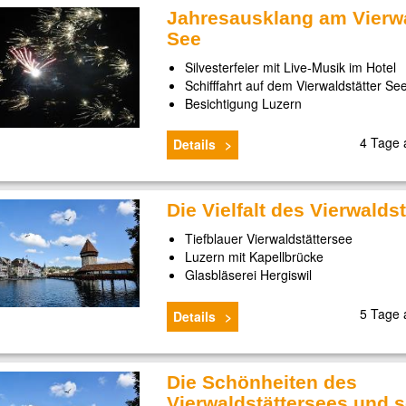
Jahresausklang am Vierwa
See
Silvesterfeier mit Live-Musik im Hotel
Schifffahrt auf dem Vierwaldstätter Se
Besichtigung Luzern
4 Tage
Details
Die Vielfalt des Vierwalds
Tiefblauer Vierwaldstättersee
Luzern mit Kapellbrücke
Glasbläserei Hergiswil
5 Tage
Details
Die Schönheiten des
Vierwaldstättersees und s