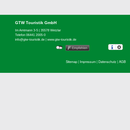
GTW Touristik GmbH
Im Amtmann 3-5 | 35578 Wetzlar
Telefon 06441 2005-0
info@gtw-touristik.de
|
www.gtw-touristik.de
Sitemap
|
Impressum
|
Datenschutz
|
AGB