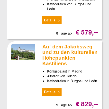
Kathedralen von Burgos und
León
Details
€ 579,--
8 Tage ab
Auf dem Jakobsweg
und zu den kulturellen
Höhepunkten
Kastiliens
Königspalast in Madrid
Altstadt von Toledo
Kathedralen in Burgos und León
Details
€ 829,--
9 Tage ab