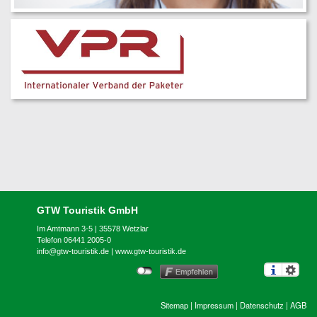
GTW Touristik GmbH
Im Amtmann 3-5 | 35578 Wetzlar
Telefon 06441 2005-0
info@gtw-touristik.de
|
www.gtw-touristik.de
Sitemap
|
Impressum
|
Datenschutz
|
AGB