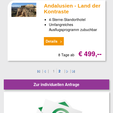
Andalusien - Land der
Kontraste
4-Sterne-Standorthotel
Umfangreiches
Ausflugsprogramm zubuchbar
Details
€ 499,--
8 Tage ab
|
|
1
2
|
|
Zur individuellen Anfrage