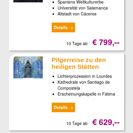
Spaniens Weltkulturerbe
Universität von Salamanca
Altstadt von Cáceres
Details
€ 799,--
10 Tage ab
Pilgerreise zu den
heiligen Stätten
Lichterprozession in Lourdes
Kathedrale von Santiago de
Compostela
Erscheinungskapelle in Fátima
Details
€ 629,--
10 Tage ab