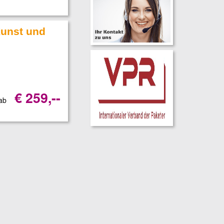
Kunst und
€ 259,--
 ab