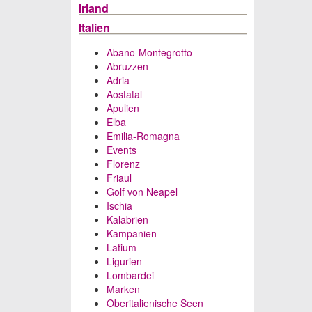
Irland
Italien
Abano-Montegrotto
Abruzzen
Adria
Aostatal
Apulien
Elba
Emilia-Romagna
Events
Florenz
Friaul
Golf von Neapel
Ischia
Kalabrien
Kampanien
Latium
Ligurien
Lombardei
Marken
Oberitalienische Seen