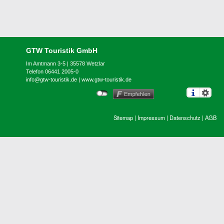
GTW Touristik GmbH
Im Amtmann 3-5 | 35578 Wetzlar
Telefon 06441 2005-0
info@gtw-touristik.de
|
www.gtw-touristik.de
Sitemap
|
Impressum
|
Datenschutz
|
AGB