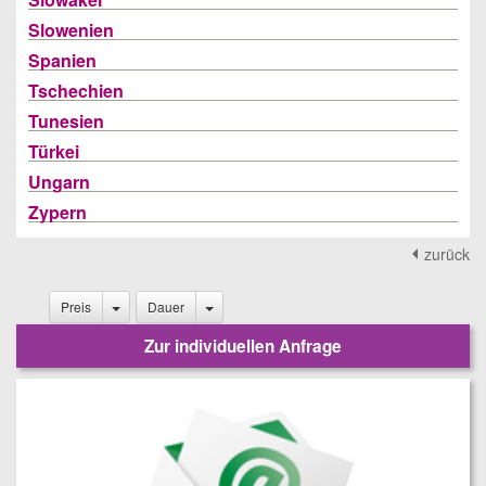
Slowenien
Spanien
Tschechien
Tunesien
Türkei
Ungarn
Zypern
zurück
Preis
Dauer
Zur individuellen Anfrage