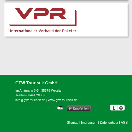
GTW Touristik GmbH
Im Amtmann 3-5 | 35578 Wetzlar
Telefon 06441 2005-0
info@gtw-touristik.de
|
www.gtw-touristik.de
Sitemap
|
Impressum
|
Datenschutz
|
AGB